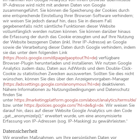
IP-Adresse wird nicht mit anderen Daten von Google
zusammengeführt. Sie können die Speicherung der Cookies durch
eine entsprechende Einstellung Ihrer Browser-Software verhindern;
wir weisen Sie jedoch darauf hin, dass Sie in diesem Fall
gegebenenfalls nicht sämtliche Funktionen dieser Website
vollumfänglich werden nutzen können. Sie können darüber hinaus
die Erfassung der durch das Cookie erzeugten und auf Ihre Nutzung
der Website bezogenen Daten (inkl. Ihrer IP-Adresse) an Google
sowie die Verarbeitung dieser Daten durch Google verhindern, indem
sie das unter dem folgenden Link
(
https://tools.google.com/dlpage/gaoptout?hl=de
) verfügbare
Browser-Plugin herunterladen und installieren. Wir nutzen Google
Analytics zudem dazu, Daten aus AdWords und dem Double-Click-
Cookie zu statistischen Zwecken auszuwerten. Sollten Sie dies nicht
wünschen, können Sie dies über den Anzeigenvorgaben-Manager
(
https://adssettings.google.com/anonymous?hl=de
) deaktivieren.
Nähere Informationen zu Nutzungsbedingungen und Datenschutz
finden Sie
unter
https://marketingplatform.google.com/about/analytics/terms/de/
bzw. unter
https://policies.google.com/?hl=de&gl=de
.
Wir weisen Sie
darauf hin, dass auf dieser Website Google Analytics um den Code
„gat._anonymizeIp();“ erweitert wurde, um eine anonymisierte
Erfassung von IP-Adressen (sog. IP-Masking) zu gewährleisten.“
Datensicherheit
Wir ergreifen Maßnahmen, um Ihre persönlichen Daten vor