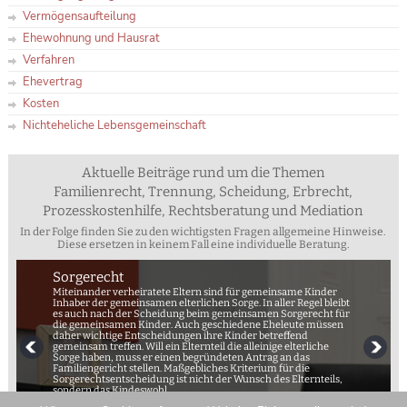
Vermögensaufteilung
Ehewohnung und Hausrat
Verfahren
Ehevertrag
Kosten
Nichteheliche Lebensgemeinschaft
Aktuelle Beiträge rund um die Themen
Familienrecht, Trennung, Scheidung, Erbrecht,
Prozesskostenhilfe, Rechtsberatung und Mediation
In der Folge finden Sie zu den wichtigsten Fragen allgemeine Hinweise.
Diese ersetzen in keinem Fall eine individuelle Beratung.
Sorgerecht
Miteinander verheiratete Eltern sind für gemeinsame Kinder
Inhaber der gemeinsamen elterlichen Sorge. In aller Regel bleibt
es auch nach der Scheidung beim gemeinsamen Sorgerecht für
die gemeinsamen Kinder. Auch geschiedene Eheleute müssen
daher wichtige Entscheidungen ihre Kinder betreffend
gemeinsam treffen. Will ein Elternteil die alleinige elterliche
Sorge haben, muss er einen begründeten Antrag an das
Familiengericht stellen. Maßgebliches Kriterium für die
Sorgerechtsentscheidung ist nicht der Wunsch des Elternteils,
sondern das Kindeswohl.