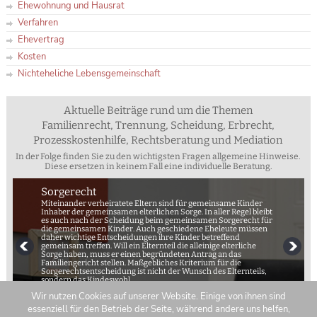
Ehewohnung und Hausrat
Verfahren
Ehevertrag
Kosten
Nichteheliche Lebensgemeinschaft
Aktuelle Beiträge rund um die Themen
Familienrecht, Trennung, Scheidung, Erbrecht,
Prozesskostenhilfe, Rechtsberatung und Mediation
In der Folge finden Sie zu den wichtigsten Fragen allgemeine Hinweise.
Diese ersetzen in keinem Fall eine individuelle Beratung.
Sorgerecht
Miteinander verheiratete Eltern sind für gemeinsame Kinder
Inhaber der gemeinsamen elterlichen Sorge. In aller Regel bleibt
es auch nach der Scheidung beim gemeinsamen Sorgerecht für
die gemeinsamen Kinder. Auch geschiedene Eheleute müssen
daher wichtige Entscheidungen ihre Kinder betreffend
gemeinsam treffen. Will ein Elternteil die alleinige elterliche
Sorge haben, muss er einen begründeten Antrag an das
Familiengericht stellen. Maßgebliches Kriterium für die
Sorgerechtsentscheidung ist nicht der Wunsch des Elternteils,
sondern das Kindeswohl.
Wir nutzen Cookies auf unserer Website. Einige von ihnen sind
essenziell für den Betrieb der Seite, während andere uns helfen,