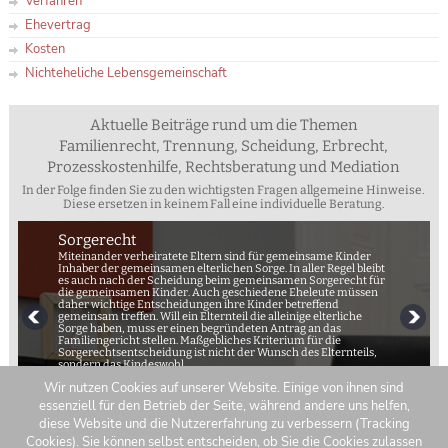
Verfahren
Ehevertrag
Kosten
Nichteheliche Lebensgemeinschaft
Aktuelle Beiträge rund um die Themen
Familienrecht, Trennung, Scheidung, Erbrecht,
Prozesskostenhilfe, Rechtsberatung und Mediation
In der Folge finden Sie zu den wichtigsten Fragen allgemeine Hinweise.
Diese ersetzen in keinem Fall eine individuelle Beratung.
Sorgerecht
Miteinander verheiratete Eltern sind für gemeinsame Kinder
Inhaber der gemeinsamen elterlichen Sorge. In aller Regel bleibt
es auch nach der Scheidung beim gemeinsamen Sorgerecht für
die gemeinsamen Kinder. Auch geschiedene Eheleute müssen
daher wichtige Entscheidungen ihre Kinder betreffend
gemeinsam treffen. Will ein Elternteil die alleinige elterliche
Sorge haben, muss er einen begründeten Antrag an das
Familiengericht stellen. Maßgebliches Kriterium für die
Sorgerechtsentscheidung ist nicht der Wunsch des Elternteils,
sondern das Kindeswohl.
Wir nutzen Cookies auf unserer Website. Einige von ihnen sind
essenziell für den Betrieb der Seite, während andere uns helfen,
diese Website und die Nutzererfahrung zu verbessern (Tracking
Cookies). Sie können selbst entscheiden, ob Sie die Cookies zulassen