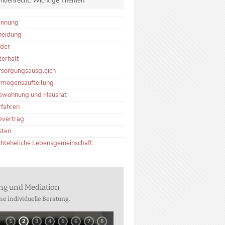
ilienrecht: Wichtige Themen
ennung
heidung
nder
terhalt
rsorgungsausgleich
rmögensaufteilung
ewohnung und Hausrat
rfahren
evertrag
sten
chteheliche Lebensgemeinschaft
ung und Mediation
ne individuelle Beratung.
1
2
3
4
5
6
7
8