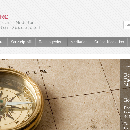
nrecht - Mediatorin
lei Düsseldorf
erg
Kanzleiprofil
Rechtsgebiete
Mediation
Online-Mediation
Ir
Re
Fa
Me
Ko
Rec
Gne
404
Tel
Fax