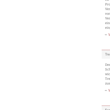
Pro
Ver
vom
Ver
ein
ein
Tre
Der
Sch
wic
Tr
zu