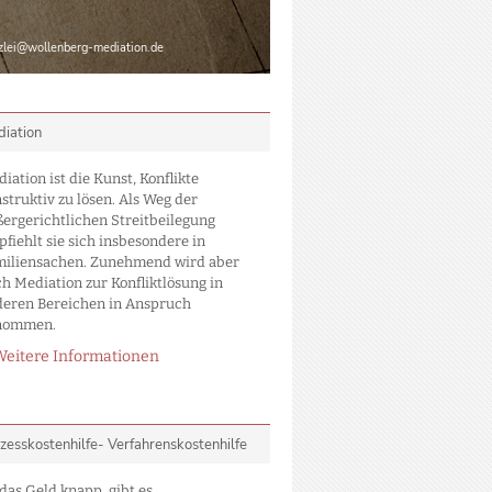
zlei@wollenberg-mediation.de
iation
iation ist die Kunst, Konflikte
struktiv zu lösen. Als Weg der
ergerichtlichen Streitbeilegung
fiehlt sie sich insbesondere in
miliensachen. Zunehmend wird aber
h Mediation zur Konfliktlösung in
deren Bereichen in Anspruch
nommen.
Weitere Informationen
zesskostenhilfe- Verfahrenskostenhilfe
 das Geld knapp, gibt es