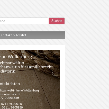
Suchen
Kontakt & Anfahrt
ene Wollenberg
chtsanwältin
chanwältin für Familienrecht
diatorin
ntaktdaten
htsanwältin Irene Wollenberg
isenaustraße 8
77 Düsseldorf
.: 0211 / 93 05 80
.: 0211 / 9305899