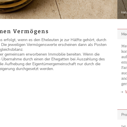
kan
amen Vermögens
Med
erfolgt, wenn es den Eheleuten je zur Hälfte gehört, durch
t. Die jeweiligen Vermögenswerte erscheinen dann als Posten
Med
leichsbilanz.
kon
iner gemeinsam erworbenen Immobilie bereiten. Wenn die
auß
ie Übernahme durch einen der Ehegatten bei Auszahlung des
emp
 die Aufhebung der Eigentümergemeinschaft nur durch die
Fa
eigerung durchgesetzt werden.
auc
an
ge
Pro
Ist