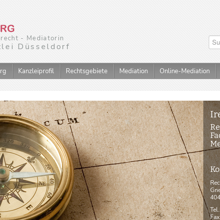
nrecht - Mediatorin
lei Düsseldorf
erg
Kanzleiprofil
Rechtsgebiete
Mediation
Online-Mediation
Ir
Re
Fa
Me
Ko
Rec
Gne
404
Tel
Fax