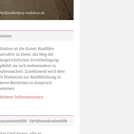
zlei@wollenberg-mediation.de
iation
iation ist die Kunst, Konflikte
struktiv zu lösen. Als Weg der
ergerichtlichen Streitbeilegung
fiehlt sie sich insbesondere in
miliensachen. Zunehmend wird aber
h Mediation zur Konfliktlösung in
deren Bereichen in Anspruch
nommen.
Weitere Informationen
zesskostenhilfe- Verfahrenskostenhilfe
 das Geld knapp, gibt es