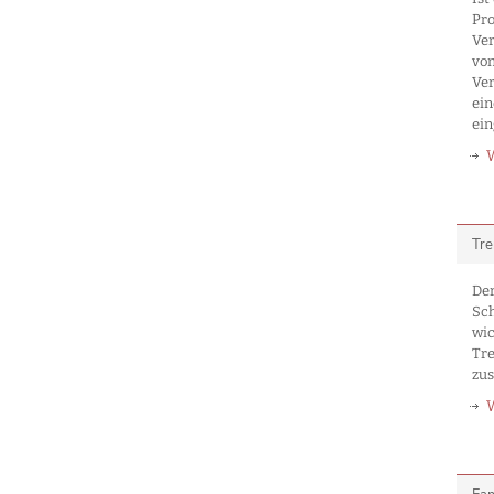
Pro
Ver
vom
Ver
ein
ein
Tre
Der
Sch
wic
Tr
zu