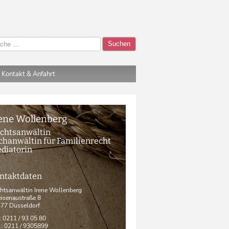
Suchen
Kontakt & Anfahrt
ene Wollenberg
chtsanwältin
chanwältin für Familienrecht
diatorin
ntaktdaten
htsanwältin Irene Wollenberg
isenaustraße 8
77 Düsseldorf
.: 0211 / 93 05 80
.: 0211 / 9305899