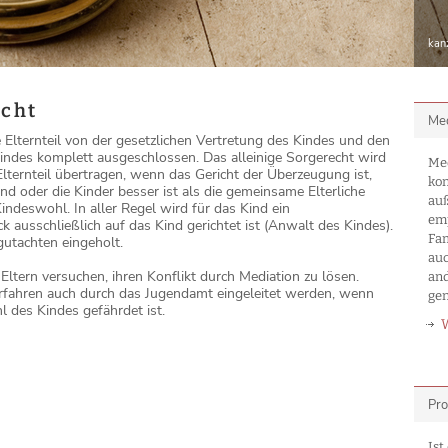
kan
echt
Med
e Elternteil von der gesetzlichen Vertretung des Kindes und den
indes komplett ausgeschlossen. Das alleinige Sorgerecht wird
Med
lternteil übertragen, wenn das Gericht der Überzeugung ist,
kon
ind oder die Kinder besser ist als die gemeinsame Elterliche
auß
ndeswohl. In aller Regel wird für das Kind ein
emp
k ausschließlich auf das Kind gerichtet ist (Anwalt des Kindes).
Fa
gutachten eingeholt.
auc
 Eltern versuchen, ihren Konflikt durch Mediation zu lösen.
an
erfahren auch durch das Jugendamt eingeleitet werden, wenn
ge
 des Kindes gefährdet ist.
Pro
Ist