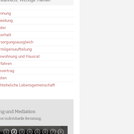
ilienrecht: Wichtige Themen
ennung
heidung
nder
terhalt
rsorgungsausgleich
rmögensaufteilung
ewohnung und Hausrat
rfahren
evertrag
sten
chteheliche Lebensgemeinschaft
ung und Mediation
ne individuelle Beratung.
1
2
3
4
5
6
7
8