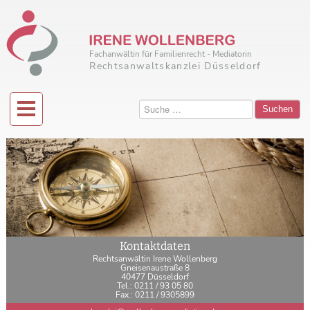
Fachanwältin für Familienrecht - Mediatorin
Rechtsanwaltskanzlei Düsseldorf
Suchen
Kontaktdaten
Rechtsanwältin Irene Wollenberg
Gneisenaustraße 8
40477 Düsseldorf
Tel.: 0211 / 93 05 80
Fax.: 0211 / 9305899